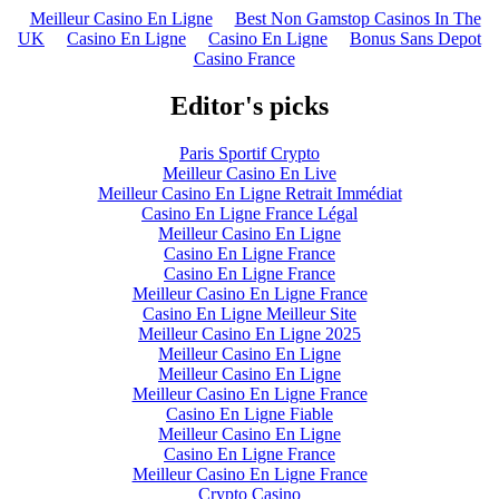
Meilleur Casino En Ligne
Best Non Gamstop Casinos In The
UK
Casino En Ligne
Casino En Ligne
Bonus Sans Depot
Casino France
Editor's picks
Paris Sportif Crypto
Meilleur Casino En Live
Meilleur Casino En Ligne Retrait Immédiat
Casino En Ligne France Légal
Meilleur Casino En Ligne
Casino En Ligne France
Casino En Ligne France
Meilleur Casino En Ligne France
Casino En Ligne Meilleur Site
Meilleur Casino En Ligne 2025
Meilleur Casino En Ligne
Meilleur Casino En Ligne
Meilleur Casino En Ligne France
Casino En Ligne Fiable
Meilleur Casino En Ligne
Casino En Ligne France
Meilleur Casino En Ligne France
Crypto Casino