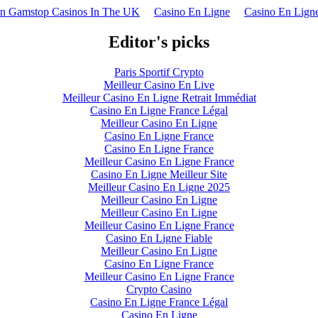
n Gamstop Casinos In The UK
Casino En Ligne
Casino En Lign
Editor's picks
Paris Sportif Crypto
Meilleur Casino En Live
Meilleur Casino En Ligne Retrait Immédiat
Casino En Ligne France Légal
Meilleur Casino En Ligne
Casino En Ligne France
Casino En Ligne France
Meilleur Casino En Ligne France
Casino En Ligne Meilleur Site
Meilleur Casino En Ligne 2025
Meilleur Casino En Ligne
Meilleur Casino En Ligne
Meilleur Casino En Ligne France
Casino En Ligne Fiable
Meilleur Casino En Ligne
Casino En Ligne France
Meilleur Casino En Ligne France
Crypto Casino
Casino En Ligne France Légal
Casino En Ligne