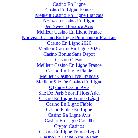
Casino En Ligne
Casino En Ligne France
Meilleur Casino En Ligne Francais
Nouveau Casino En Ligne
Jeu Sweet Bonanza Avis
Meilleur Casino En Ligne France
Nouveau Casino En Ligne Pour Joueur Francais
Casino En Ligne 2026
Meilleur Casino En Ligne 2026
Casino Bonus Sans Depot
Casino Cresus
Meilleur Casino En Ligne France
Casino En Ligne Fiable
Meilleur Casino Live Francais
Meilleur Site De Casino En Ligne
Olympe Casino Avis
Site De Paris Sportif Hors Arjel
Casino En Ligne France Légal
Casino En Ligne Fiable
Casino Fiable En Ligne
Casino En Ligne Avis
Casino En Ligne Cashlib
Crypto Casinos
Casino En Ligne France Légal
Casino En Ligne Sans Wager