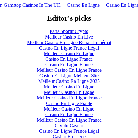
n Gamstop Casinos In The UK
Casino En Ligne
Casino En Lign
Editor's picks
Paris Sportif Crypto
Meilleur Casino En Live
Meilleur Casino En Ligne Retrait Immédiat
Casino En Ligne France Légal
Meilleur Casino En Ligne
Casino En Ligne France
Casino En Ligne France
Meilleur Casino En Ligne France
Casino En Ligne Meilleur Site
Meilleur Casino En Ligne 2025
Meilleur Casino En Ligne
Meilleur Casino En Ligne
Meilleur Casino En Ligne France
Casino En Ligne Fiable
Meilleur Casino En Ligne
Casino En Ligne France
Meilleur Casino En Ligne France
Crypto Casino
Casino En Ligne France Légal
Casino En Ligne