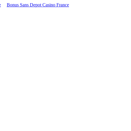
e
Bonus Sans Depot Casino France