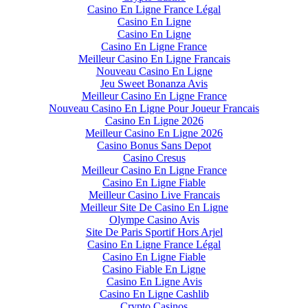
Casino En Ligne France Légal
Casino En Ligne
Casino En Ligne
Casino En Ligne France
Meilleur Casino En Ligne Francais
Nouveau Casino En Ligne
Jeu Sweet Bonanza Avis
Meilleur Casino En Ligne France
Nouveau Casino En Ligne Pour Joueur Francais
Casino En Ligne 2026
Meilleur Casino En Ligne 2026
Casino Bonus Sans Depot
Casino Cresus
Meilleur Casino En Ligne France
Casino En Ligne Fiable
Meilleur Casino Live Francais
Meilleur Site De Casino En Ligne
Olympe Casino Avis
Site De Paris Sportif Hors Arjel
Casino En Ligne France Légal
Casino En Ligne Fiable
Casino Fiable En Ligne
Casino En Ligne Avis
Casino En Ligne Cashlib
Crypto Casinos