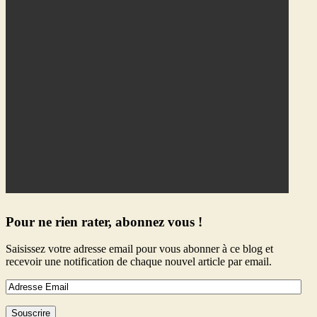
Pour ne rien rater, abonnez vous !
Saisissez votre adresse email pour vous abonner à ce blog et
recevoir une notification de chaque nouvel article par email.