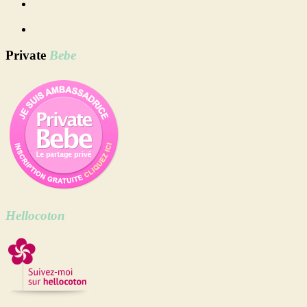
Private
Bebe
Hellocoton