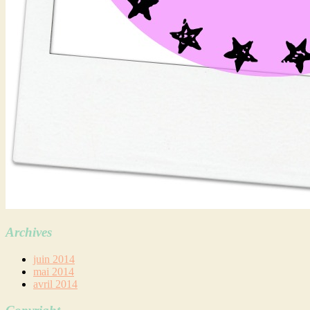
Archives
juin 2014
mai 2014
avril 2014