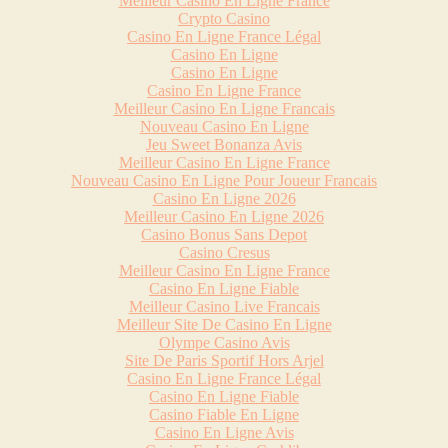
Meilleur Casino En Ligne France
Crypto Casino
Casino En Ligne France Légal
Casino En Ligne
Casino En Ligne
Casino En Ligne France
Meilleur Casino En Ligne Francais
Nouveau Casino En Ligne
Jeu Sweet Bonanza Avis
Meilleur Casino En Ligne France
Nouveau Casino En Ligne Pour Joueur Francais
Casino En Ligne 2026
Meilleur Casino En Ligne 2026
Casino Bonus Sans Depot
Casino Cresus
Meilleur Casino En Ligne France
Casino En Ligne Fiable
Meilleur Casino Live Francais
Meilleur Site De Casino En Ligne
Olympe Casino Avis
Site De Paris Sportif Hors Arjel
Casino En Ligne France Légal
Casino En Ligne Fiable
Casino Fiable En Ligne
Casino En Ligne Avis