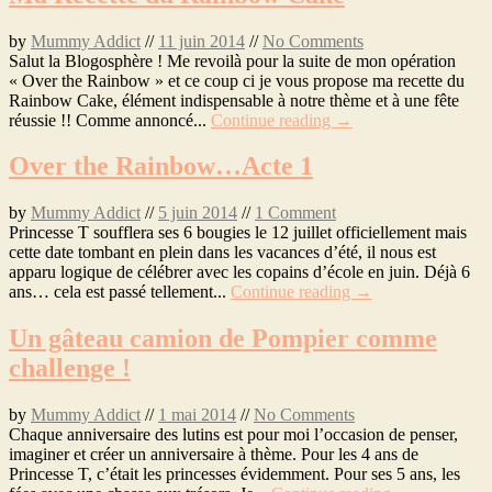
by
Mummy Addict
//
11 juin 2014
//
No Comments
Salut la Blogosphère ! Me revoilà pour la suite de mon opération
« Over the Rainbow » et ce coup ci je vous propose ma recette du
Rainbow Cake, élément indispensable à notre thème et à une fête
réussie !! Comme annoncé...
Continue reading →
Over the Rainbow…Acte 1
by
Mummy Addict
//
5 juin 2014
//
1 Comment
Princesse T soufflera ses 6 bougies le 12 juillet officiellement mais
cette date tombant en plein dans les vacances d’été, il nous est
apparu logique de célébrer avec les copains d’école en juin. Déjà 6
ans… cela est passé tellement...
Continue reading →
Un gâteau camion de Pompier comme
challenge !
by
Mummy Addict
//
1 mai 2014
//
No Comments
Chaque anniversaire des lutins est pour moi l’occasion de penser,
imaginer et créer un anniversaire à thème. Pour les 4 ans de
Princesse T, c’était les princesses évidemment. Pour ses 5 ans, les