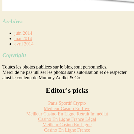
Archives
juin 2014
mai 2014
avril 2014
Copyright
Toutes les photos publiées sur le blog sont personnelles.
Merci de ne pas utiliser les photos sans autorisation et de respecter
ainsi le contenu de Mummy Addict & Co.
Editor's picks
Paris Sportif Crypto
Meilleur Casino En Live
Meilleur Casino En Ligne Retrait Immédiat
Casino En Ligne France Légal
Meilleur Casino En Ligne
Casino En Ligne France