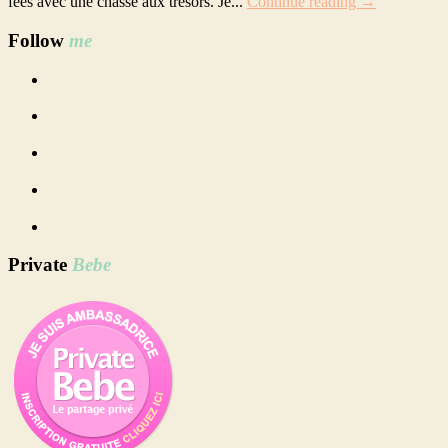
fées avec une chasse aux trésors. Je...
Continue reading →
Follow
me
Private
Bebe