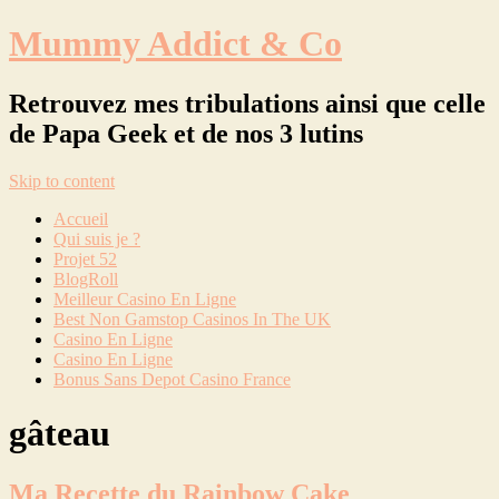
Mummy Addict & Co
Retrouvez mes tribulations ainsi que celle
de Papa Geek et de nos 3 lutins
Skip to content
Accueil
Qui suis je ?
Projet 52
BlogRoll
Meilleur Casino En Ligne
Best Non Gamstop Casinos In The UK
Casino En Ligne
Casino En Ligne
Bonus Sans Depot Casino France
gâteau
Ma Recette du Rainbow Cake