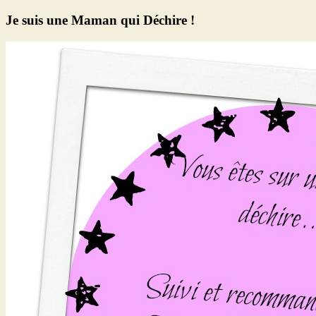
Je suis une Maman qui Déchire !