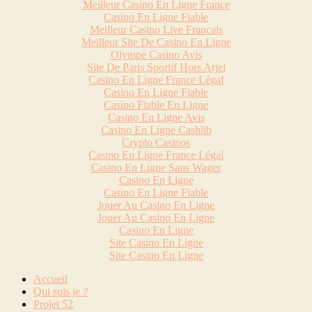
Meilleur Casino En Ligne France
Casino En Ligne Fiable
Meilleur Casino Live Francais
Meilleur Site De Casino En Ligne
Olympe Casino Avis
Site De Paris Sportif Hors Arjel
Casino En Ligne France Légal
Casino En Ligne Fiable
Casino Fiable En Ligne
Casino En Ligne Avis
Casino En Ligne Cashlib
Crypto Casinos
Casino En Ligne France Légal
Casino En Ligne Sans Wager
Casino En Ligne
Casino En Ligne Fiable
Jouer Au Casino En Ligne
Jouer Au Casino En Ligne
Casino En Ligne
Site Casino En Ligne
Site Casino En Ligne
Accueil
Qui suis je ?
Projet 52