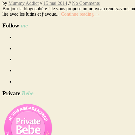
by
Mummy Addict
//
15 mai 2014
//
No Comments
Bonjour la blogosphère ! Je vous propose un nouveau rendez-vous mensue
lire avec les lutins et j’avoue...
Continue reading →
Follow
me
Private
Bebe