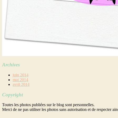
Archives
juin 2014
mai 2014
avril 2014
Copyright
Toutes les photos publiées sur le blog sont personnelles.
Merci de ne pas utiliser les photos sans autorisation et de respecter