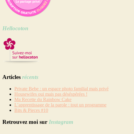
Hellocoton
Articles
récents
Private Bebe : un espace photo familial mais privé
Housewifes oui mais pas déséspérées !
Ma Recette du Rainbow Cake
L’apprentissage de la parole : tout un programme
Bits & Pieces #10
Retrouvez moi sur
Instagram