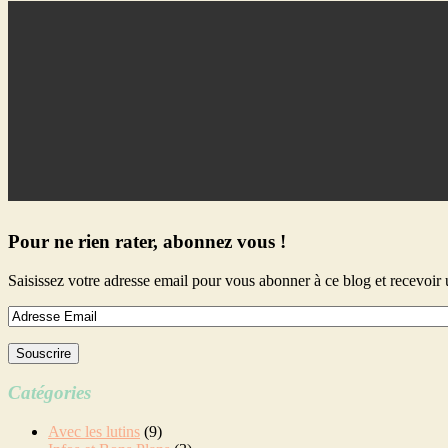
Pour ne rien rater, abonnez vous !
Saisissez votre adresse email pour vous abonner à ce blog et recevoir 
Catégories
Avec les lutins
(9)