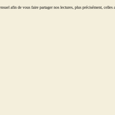
l afin de vous faire partager nos lectures, plus précisément, celles avec