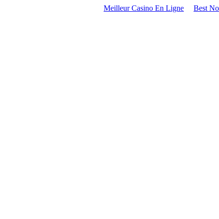
Meilleur Casino En Ligne
Best No