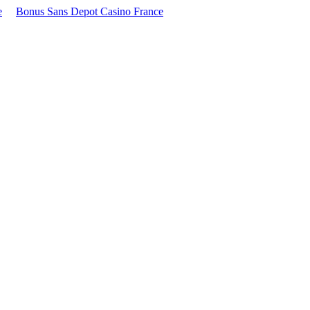
e
Bonus Sans Depot Casino France