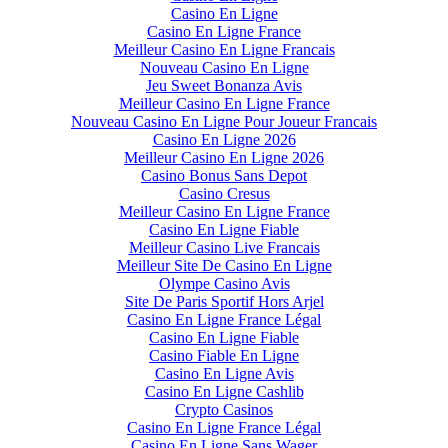
Casino En Ligne
Casino En Ligne France
Meilleur Casino En Ligne Francais
Nouveau Casino En Ligne
Jeu Sweet Bonanza Avis
Meilleur Casino En Ligne France
Nouveau Casino En Ligne Pour Joueur Francais
Casino En Ligne 2026
Meilleur Casino En Ligne 2026
Casino Bonus Sans Depot
Casino Cresus
Meilleur Casino En Ligne France
Casino En Ligne Fiable
Meilleur Casino Live Francais
Meilleur Site De Casino En Ligne
Olympe Casino Avis
Site De Paris Sportif Hors Arjel
Casino En Ligne France Légal
Casino En Ligne Fiable
Casino Fiable En Ligne
Casino En Ligne Avis
Casino En Ligne Cashlib
Crypto Casinos
Casino En Ligne France Légal
Casino En Ligne Sans Wager