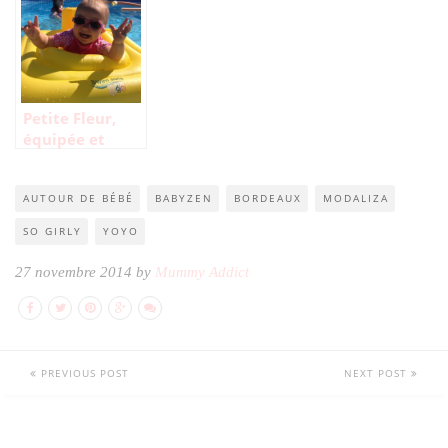
Petite Fleur,
équipée et
protégée grâce
à Allo Bébé
AUTOUR DE BÉBÉ
BABYZEN
BORDEAUX
MODALIZA
SO GIRLY
YOYO
27 novembre 2014 by
Mummy Addict
PREVIOUS POST
NEXT POST