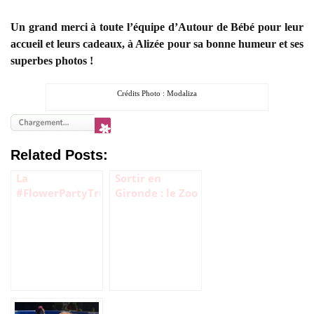
Un grand merci à toute l’équipe d’Autour de Bébé pour leur
accueil et leurs cadeaux, à Alizée pour sa bonne humeur et ses
superbes photos !
Crédits Photo : Modaliza
Related Posts:
La
Sortir en
#FlowerPartyTruffaut
Gironde : le Zoo
est arrivée en
de Bordeaux
province !
Pessac