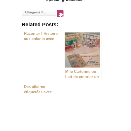
Related Posts:
Raconter l’Histoire
aux enfants avec
Quelle Histoire
(concours -
terminé)
Mlle Cartonne ou
l’art de colorier un
univers de jeu
Des affaires
(concours -
étiquetées avec
terminé)
StickerKids
(concours -
terminé)