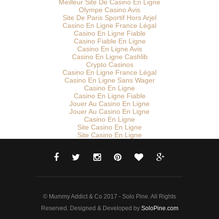
Meilleur Site De Casino En Ligne
Olympe Casino Avis
Site De Paris Sportif Hors Arjel
Casino En Ligne France Légal
Casino En Ligne Fiable
Casino Fiable En Ligne
Casino En Ligne Avis
Casino En Ligne Cashlib
Crypto Casinos
Casino En Ligne France Légal
Casino En Ligne Sans Wager
Casino En Ligne
Casino En Ligne Fiable
Jouer Au Casino En Ligne
Jouer Au Casino En Ligne
Casino En Ligne
Site Casino En Ligne
Site Casino En Ligne
© Mummy Addict & Co 2017 - Solo Pine. All Rights
Reserved. Designed & Developed by
SoloPine.com