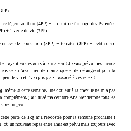
(3PP)
uce légère au thon (4PP) + un part de fromage des Pyrénées
P) + 1 verre de vin (3PP)
mincés de poulet rôti (3PP) + tomates (0PP) + petit suisse
tout en ayant eu des amis à la maison ! J’avais prévu mes menus
mais cela n’avait rien de dramatique et de dérangeant pour la
peu de vin et j’y ai pris plaisir associé à ces repas !
, même si cette semaine, une douleur à la cheville ne m’a pas
En complément, j’ai utilisé ma ceinture Abs Slendertone tous les
ncore un peu !
t cette perte de 1kg m’a reboostée pour la semaine prochaine !
, où un nouveau repas entre amis est prévu mais toujours avec