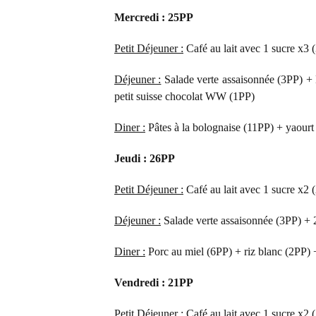
Mercredi : 25PP
Petit Déjeuner :
Café au lait avec 1 sucre x3 
Déjeuner :
Salade verte assaisonnée (3PP) + 
petit suisse chocolat WW (1PP)
Diner :
Pâtes à la bolognaise (11PP) + yaou
Jeudi : 26PP
Petit Déjeuner :
Café au lait avec 1 sucre x2 
Déjeuner :
Salade verte assaisonnée (3PP) + 
Diner :
Porc au miel (6PP) + riz blanc (2PP) +
Vendredi : 21PP
Petit Déjeuner :
Café au lait avec 1 sucre x2 