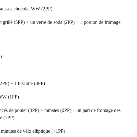
s suisses chocolat WW (2PP)
 grillé (5PP) + un verre de soda (2PP) + 1 portion de fromage
)
(2PP) + 1 biscotte (3PP)
t WW (1PP)
ncés de poulet (3PP) + tomates (0PP) + un part de fromage des
WW (1PP)
minutes de vélo elliptique (+1PP)