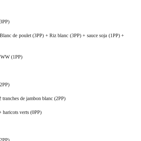
(3PP)
Blanc de poulet (3PP) + Riz blanc (3PP) + sauce soja (1PP) +
rt WW (1PP)
(2PP)
2 tranches de jambon blanc (2PP)
 haricots verts (0PP)
(2PP)