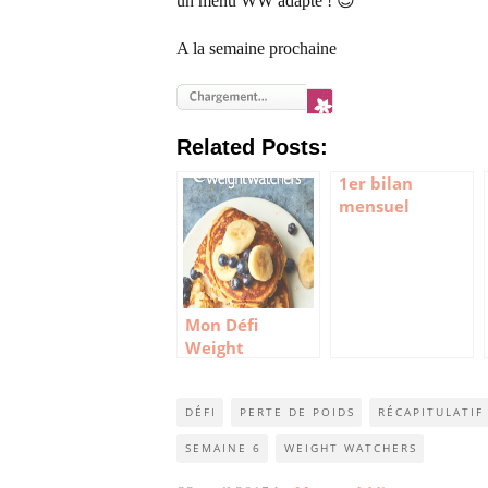
un menu WW adapté ! 😉
A la semaine prochaine
Related Posts:
1er bilan
mensuel
Weight
Watchers
Mon Défi
Weight
Watchers :
Semaine 7
DÉFI
PERTE DE POIDS
RÉCAPITULATI
SEMAINE 6
WEIGHT WATCHERS