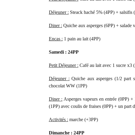
Déjeuner :
Steack haché 5% (4PP) + salsifis 
Diner :
Quiche aux asperges (6PP) + salade v
Encas :
1 pain au lait (4PP)
Samedi : 24PP
Petit Déjeuner :
Café au lait avec 1 sucre x3 
Déjeuner :
Quiche aux asperges (1/2 part so
chocolat WW (1PP)
Diner :
Asperges vapeurs en entrée (0PP) + 
(1PP) avec coulis de fraises (0PP) + un part
Activités :
marche (+3PP)
Dimanche : 24PP