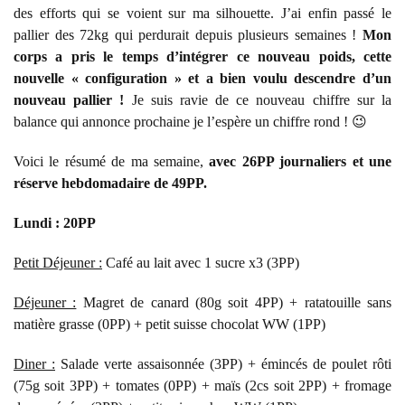
des efforts qui se voient sur ma silhouette. J’ai enfin passé le
pallier des 72kg qui perdurait depuis plusieurs semaines !
Mon
corps a pris le temps d’intégrer ce nouveau poids, cette
nouvelle « configuration » et a bien voulu descendre d’un
nouveau pallier !
Je suis ravie de ce nouveau chiffre sur la
balance qui annonce prochaine je l’espère un chiffre rond ! 😉
Voici le résumé de ma semaine,
avec 26PP journaliers et une
réserve hebdomadaire de 49PP.
Lundi : 20PP
Petit Déjeuner :
Café au lait avec 1 sucre x3 (3PP)
Déjeuner :
Magret de canard (80g soit 4PP) + ratatouille sans
matière grasse (0PP) + petit suisse chocolat WW (1PP)
Diner :
Salade verte assaisonnée (3PP) + émincés de poulet rôti
(75g soit 3PP) + tomates (0PP) + maïs (2cs soit 2PP) + fromage